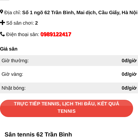
Địa chỉ:
Số 1 ngõ 62 Trần Bình, Mai dịch, Cầu Giấy, Hà Nội
Số sân chơi:
2
0989122417
Điện thoại sân:
Giá sân
Giờ thường:
0đ/giờ
Giờ vàng:
0đ/giờ
Nhặt bóng:
0đ/giờ
TRỰC TIẾP TENNIS, LỊCH THI ĐẤU, KẾT QUẢ
TENNIS
Sân tennis 62 Trần Bình