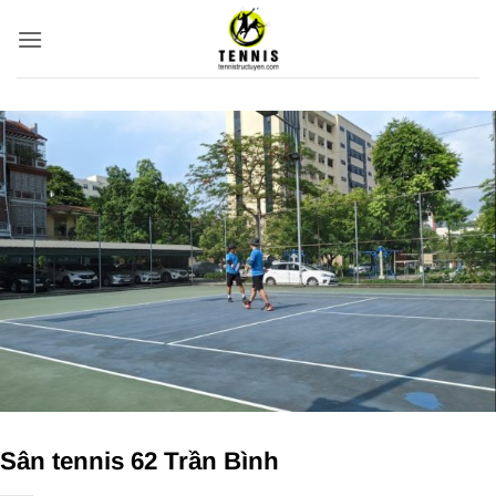
Bỏ
qua
nội
dung
Sân tennis 62 Trần Bình