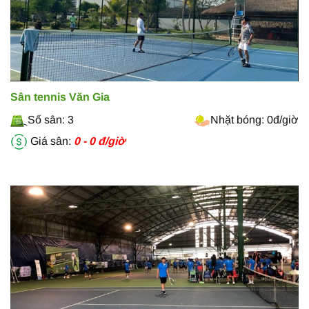
Sân tennis Văn Gia
Số sân:
3
Nhặt bóng:
0đ/giờ
Giá sân:
0 - 0 đ/giờ