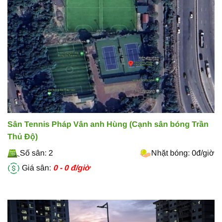
Sân Tennis Pháp Vân anh Hùng (Cạnh sân bóng Trần
Thủ Độ)
Số sân:
2
Nhặt bóng:
0đ/giờ
Giá sân:
0 - 0 đ/giờ