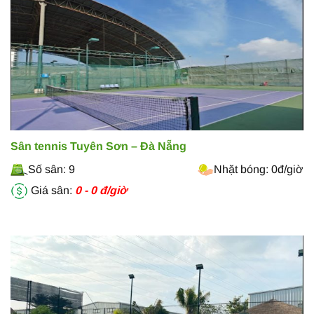
Sân tennis Tuyên Sơn – Đà Nẵng
Số sân:
9
Nhặt bóng:
0đ/giờ
Giá sân:
0 - 0 đ/giờ