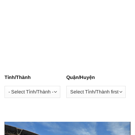
Tỉnh/Thành
Quận/Huyện