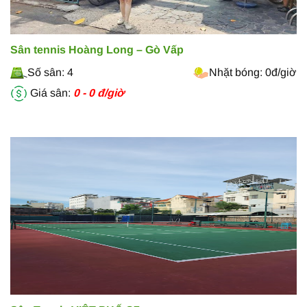
Sân tennis Hoàng Long – Gò Vấp
Số sân:
4
Nhặt bóng:
0đ/giờ
Giá sân:
0 - 0 đ/giờ