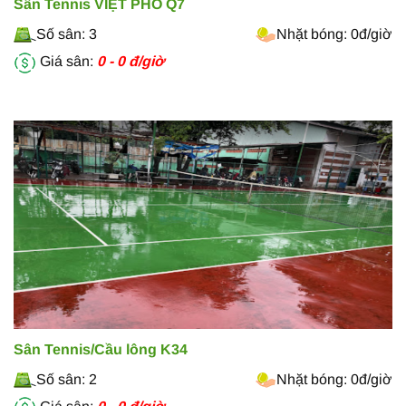
Sân Tennis VIỆT PHỐ Q7
Số sân:
3
Nhặt bóng:
0đ/giờ
Giá sân:
0 - 0 đ/giờ
Sân Tennis/Cầu lông K34
Số sân:
2
Nhặt bóng:
0đ/giờ