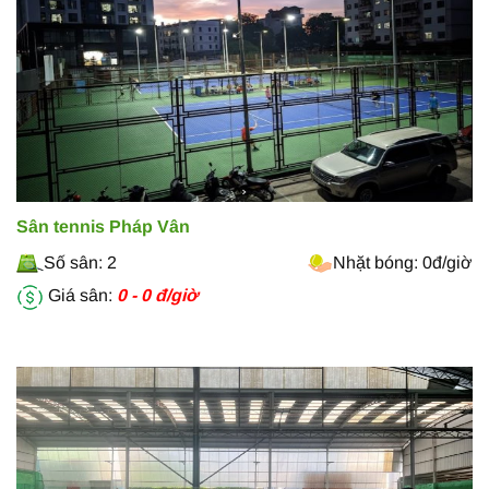
Sân tennis Pháp Vân
Số sân:
2
Nhặt bóng:
0đ/giờ
Giá sân:
0 - 0 đ/giờ