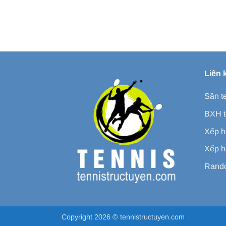
Liên 
Sân t
BXH t
Xếp h
Xếp h
Rando
Copyright 2026 ©
tennistructuyen.com