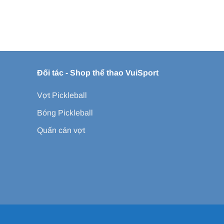
Đối tác -
Shop thể thao VuiSport
Vợt Pickleball
Bóng Pickleball
Quấn cán vợt