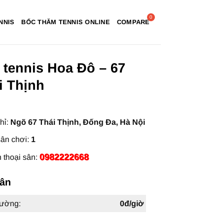
NNIS
BỐC THĂM TENNIS ONLINE
COMPARE
 tennis Hoa Đô – 67
i Thịnh
hỉ:
Ngõ 67 Thái Thịnh, Đống Đa, Hà Nội
ân chơi:
1
0982222668
 thoại sân:
sân
hường:
0đ/giờ