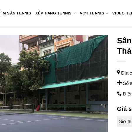
TÌM SÂN TENNIS
XẾP HẠNG TENNIS
VỢT TENNIS
VIDEO TE
Sân
Thá
Địa c
Số s
Điện
Giá 
Giờ t