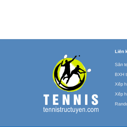
Liên 
Sân t
BXH t
Xếp h
Xếp h
Rando