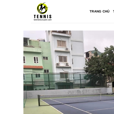
Bỏ
qua
TRANG CHỦ
nội
dung