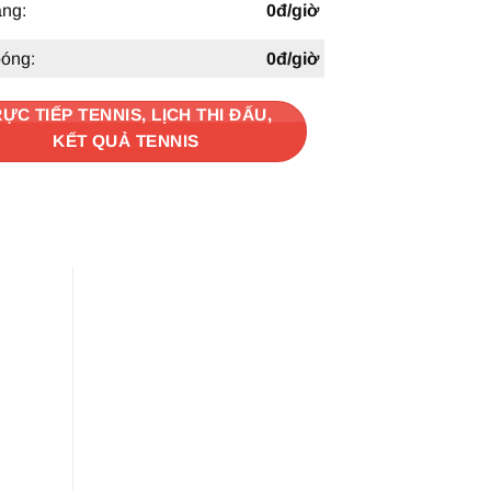
àng:
0đ/giờ
bóng:
0đ/giờ
ỰC TIẾP TENNIS, LỊCH THI ĐẤU,
KẾT QUẢ TENNIS