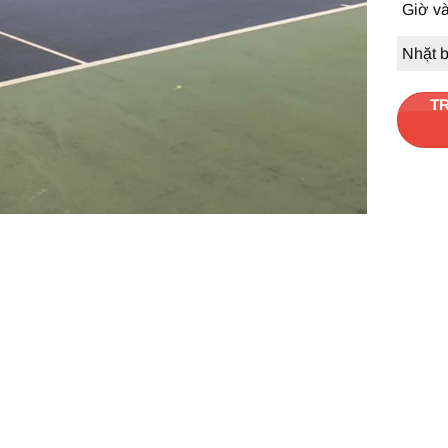
Giờ v
Nhặt 
TR