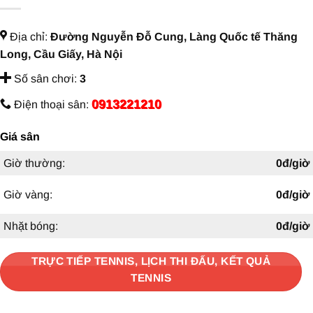
Địa chỉ:
Đường Nguyễn Đỗ Cung, Làng Quốc tế Thăng
Long, Cầu Giấy, Hà Nội
Số sân chơi:
3
0913221210
Điện thoại sân:
Giá sân
Giờ thường:
0đ/giờ
Giờ vàng:
0đ/giờ
Nhặt bóng:
0đ/giờ
TRỰC TIẾP TENNIS, LỊCH THI ĐẤU, KẾT QUẢ
TENNIS