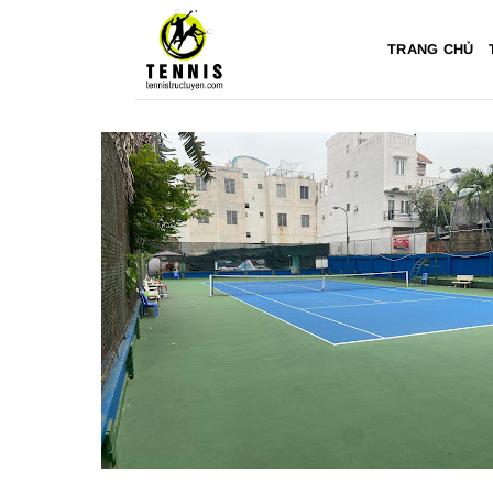
Bỏ
qua
TRANG CHỦ
nội
dung