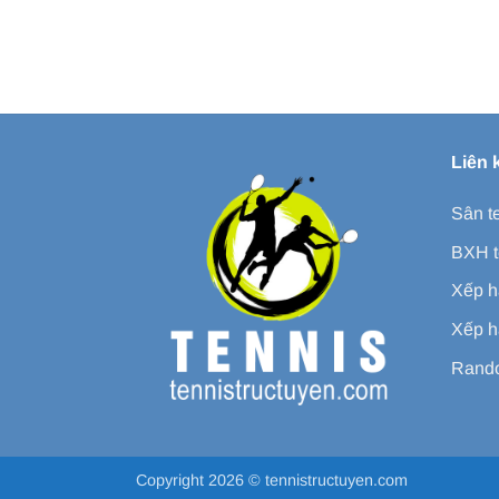
Liên 
Sân t
BXH t
Xếp h
Xếp h
Rando
Copyright 2026 ©
tennistructuyen.com