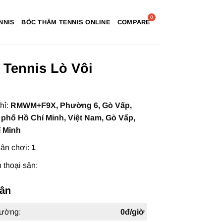
NNIS
BỐC THĂM TENNIS ONLINE
COMPARE
 Tennis Lò Vôi
hỉ:
RMWM+F9X, Phường 6, Gò Vấp,
phố Hồ Chí Minh, Việt Nam, Gò Vấp,
í Minh
ân chơi:
1
 thoại sân:
sân
hường:
0đ/giờ