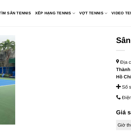
TÌM SÂN TENNIS
XẾP HẠNG TENNIS
VỢT TENNIS
VIDEO TE
Sân
Địa c
Thành 
Hồ Ch
Số s
Điện
Giá 
Giờ t