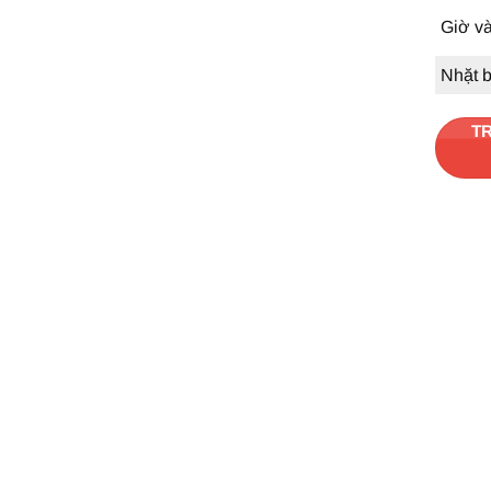
Giờ v
Nhặt 
TR