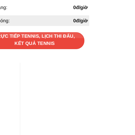
àng:
0đ/giờ
bóng:
0đ/giờ
ỰC TIẾP TENNIS, LỊCH THI ĐẤU,
KẾT QUẢ TENNIS