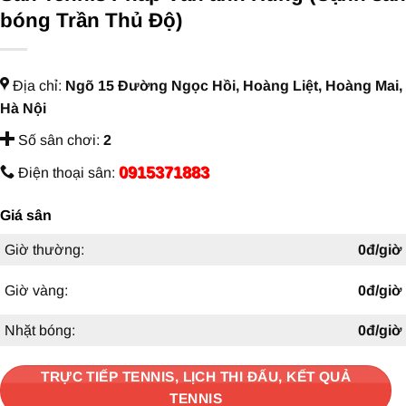
bóng Trần Thủ Độ)
Địa chỉ:
Ngõ 15 Đường Ngọc Hồi, Hoàng Liệt, Hoàng Mai,
Hà Nội
Số sân chơi:
2
0915371883
Điện thoại sân:
Giá sân
Giờ thường:
0đ/giờ
Giờ vàng:
0đ/giờ
Nhặt bóng:
0đ/giờ
TRỰC TIẾP TENNIS, LỊCH THI ĐẤU, KẾT QUẢ
TENNIS