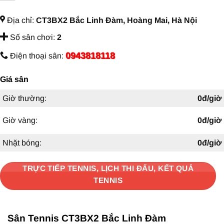
Địa chỉ:
CT3BX2 Bắc Linh Đàm, Hoàng Mai, Hà Nội
Số sân chơi:
2
0943818118
Điện thoại sân:
Giá sân
Giờ thường:
0đ/giờ
Giờ vàng:
0đ/giờ
Nhặt bóng:
0đ/giờ
TRỰC TIẾP TENNIS, LỊCH THI ĐẤU, KẾT QUẢ
TENNIS
Sân Tennis CT3BX2 Bắc Linh Đàm