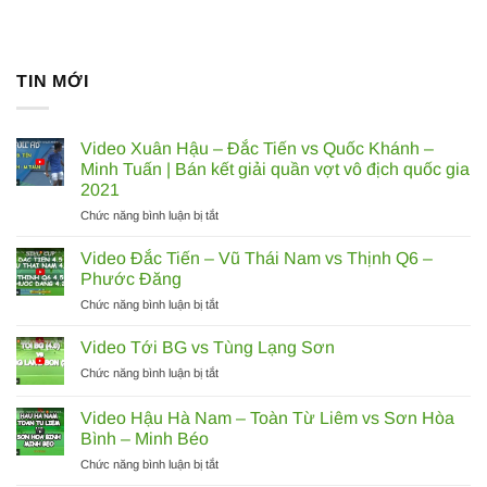
TIN MỚI
Video Xuân Hậu – Đắc Tiến vs Quốc Khánh –
Minh Tuấn | Bán kết giải quần vợt vô địch quốc gia
2021
ở
Chức năng bình luận bị tắt
Video
Xuân
Video Đắc Tiến – Vũ Thái Nam vs Thịnh Q6 –
Hậu
Phước Đăng
–
ở
Chức năng bình luận bị tắt
Đắc
Video
Tiến
Đắc
vs
Video Tới BG vs Tùng Lạng Sơn
Tiến
Quốc
ở
Chức năng bình luận bị tắt
–
Khánh
Video
Vũ
–
Tới
Thái
Video Hậu Hà Nam – Toàn Từ Liêm vs Sơn Hòa
Minh
BG
Nam
Bình – Minh Béo
Tuấn
vs
vs
|
ở
Chức năng bình luận bị tắt
Tùng
Thịnh
Bán
Video
Lạng