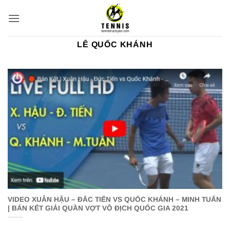
Bỏ
qua
nội
dung
LÊ QUỐC KHÁNH
VIDEO XUÂN HẬU – ĐẮC TIẾN VS QUỐC KHÁNH – MINH TUẤN
| BÁN KẾT GIẢI QUẦN VỢT VÔ ĐỊCH QUỐC GIA 2021