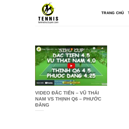
Bỏ
qua
TRANG CHỦ
nội
dung
VIDEO ĐẮC TIẾN – VŨ THÁI
NAM VS THỊNH Q6 – PHƯỚC
ĐĂNG