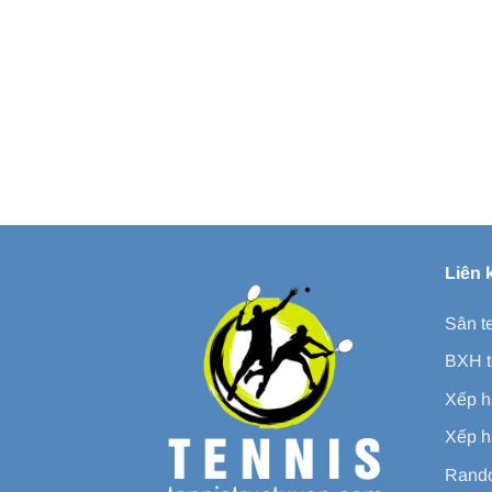
Liên 
Sân t
BXH t
Xếp h
Xếp h
Rando