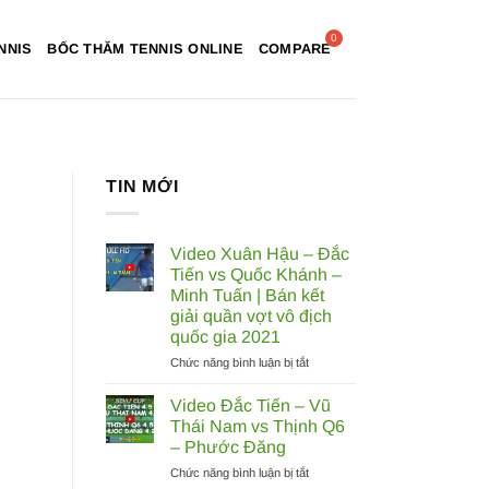
NNIS
BỐC THĂM TENNIS ONLINE
COMPARE
TIN MỚI
Video Xuân Hậu – Đắc
Tiến vs Quốc Khánh –
Minh Tuấn | Bán kết
giải quần vợt vô địch
quốc gia 2021
ở
Chức năng bình luận bị tắt
Video
Xuân
Video Đắc Tiến – Vũ
Hậu
Thái Nam vs Thịnh Q6
–
– Phước Đăng
Đắc
ở
Chức năng bình luận bị tắt
Tiến