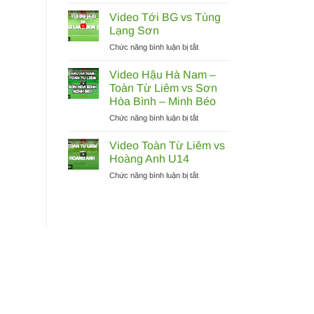
Video
vs
Đắc
Quốc
Video Tới BG vs Tùng
Tiến
Khánh
Lạng Sơn
–
–
ở
Chức năng bình luận bị tắt
Vũ
Minh
Video
Thái
Tuấn
Tới
Nam
Video Hậu Hà Nam –
|
BG
vs
Bán
Toàn Từ Liêm vs Sơn
vs
Thịnh
kết
Hòa Bình – Minh Béo
Tùng
Q6
giải
ở
Chức năng bình luận bị tắt
Lạng
–
quần
Video
Sơn
Phước
vợt
Hậu
Video Toàn Từ Liêm vs
Đăng
vô
Hà
địch
Hoàng Anh U14
Nam
quốc
ở
Chức năng bình luận bị tắt
–
gia
Video
Toàn
2021
Toàn
Từ
Từ
Liêm
Liêm
vs
vs
Sơn
Hoàng
Hòa
Anh
Bình
U14
–
Minh
Béo