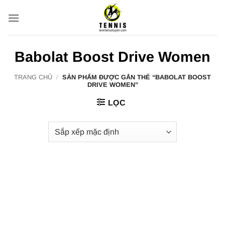
Bỏ
qua
nội
dung
Babolat Boost Drive Women
TRANG CHỦ
/
SẢN PHẨM ĐƯỢC GẮN THẺ “BABOLAT BOOST
DRIVE WOMEN”
LỌC