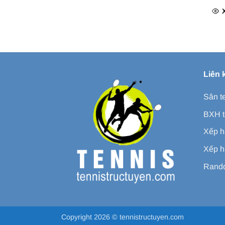
Liên 
Sân t
BXH t
Xếp h
Xếp h
Rando
Copyright 2026 ©
tennistructuyen.com