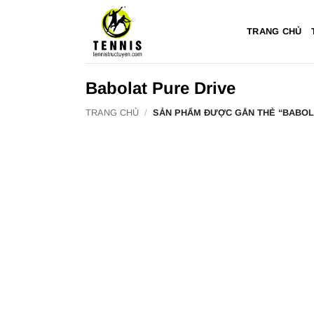
Bỏ
qua
TRANG CHỦ
nội
dung
Babolat Pure Drive
TRANG CHỦ
/
SẢN PHẨM ĐƯỢC GẮN THẺ “BABOL