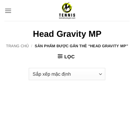
Bỏ
qua
nội
dung
Head Gravity MP
TRANG CHỦ
/
SẢN PHẨM ĐƯỢC GẮN THẺ “HEAD GRAVITY MP”
LỌC