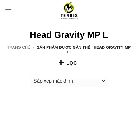
Bỏ
qua
nội
dung
Head Gravity MP L
TRANG CHỦ
/
SẢN PHẨM ĐƯỢC GẮN THẺ “HEAD GRAVITY MP
L”
LỌC