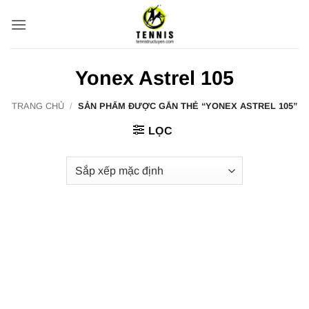
Bỏ
qua
nội
dung
Yonex Astrel 105
TRANG CHỦ
/
SẢN PHẨM ĐƯỢC GẮN THẺ “YONEX ASTREL 105”
LỌC