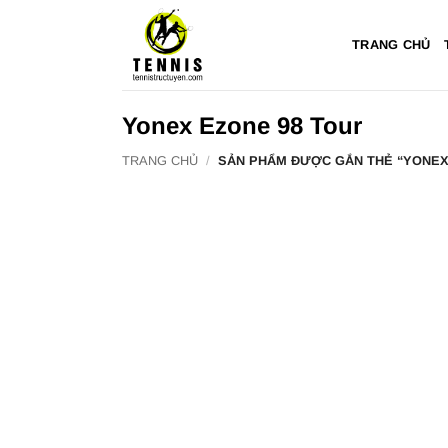
Bỏ
qua
TRANG CHỦ
nội
dung
Yonex Ezone 98 Tour
TRANG CHỦ
/
SẢN PHẨM ĐƯỢC GẮN THẺ “YONEX