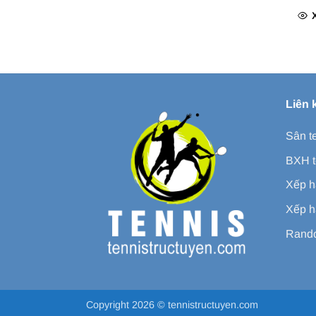
Liên 
Sân t
BXH t
Xếp h
Xếp h
Rando
Copyright 2026 ©
tennistructuyen.com