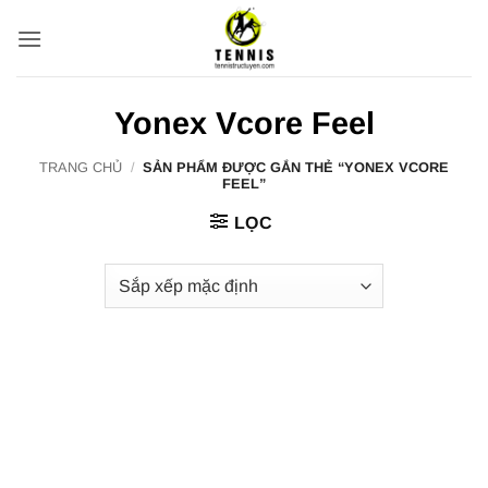
Bỏ
qua
nội
dung
Yonex Vcore Feel
TRANG CHỦ
/
SẢN PHẨM ĐƯỢC GẮN THẺ “YONEX VCORE
FEEL”
LỌC