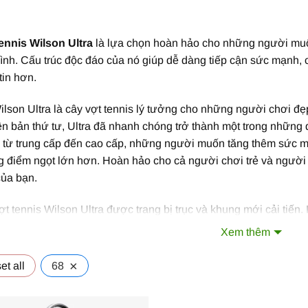
ennis Wilson Ultra
là lựa chọn hoàn hảo cho những người muố
ình. Cấu trúc độc đáo của nó giúp dễ dàng tiếp cận sức mạnh, 
tin hơn.
ilson Ultra là cây vợt tennis lý tưởng cho những người chơi
ên bản thứ tư, Ultra đã nhanh chóng trở thành một trong những
s từ trung cấp đến cao cấp, những người muốn tăng thêm sức mạ
điểm ngọt lớn hơn. Hoàn hảo cho cả người chơi trẻ và người lớ
của bạn.
t tennis Wilson Ultra được trang bị trục và khung mới cải tiế
n khi chơi nhưng vẫn giữ những đặc điểm được yêu thích ở thế 
Xem thêm
ay đổi giữa xanh và tím tùy thuộc vào ánh sáng, bạn sẽ có một c
×
et all
68
ả các mẫu
vợt Wilson Ultra 100
,
vợt Wilson Ultra 100L
,
vợt Wi
ược trang bị để mang lại vẻ ngoài mượt mà và đẹp mắt cho cây 