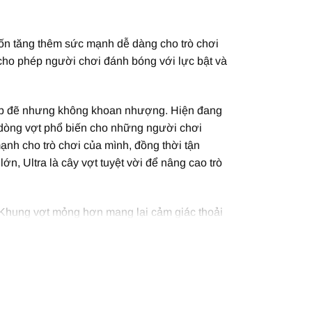
n tăng thêm sức mạnh dễ dàng cho trò chơi
cho phép người chơi đánh bóng với lực bật và
 đẹp đẽ nhưng không khoan nhượng. Hiện đang
 dòng vợt phổ biến cho những người chơi
nh cho trò chơi của mình, đồng thời tận
n, Ultra là cây vợt tuyệt vời để nâng cao trò
n. Khung vợt mỏng hơn mang lại cảm giác thoải
hệ Ultra trước đó. Kết hợp với thiết kế tuyệt
ây vợt thực sự lộng lẫy.
lson Ultra 100UL
và
vợt Wilson Ultra 108
vợt. Dễ nhìn nhưng lại đầy sức mạnh, Ultra