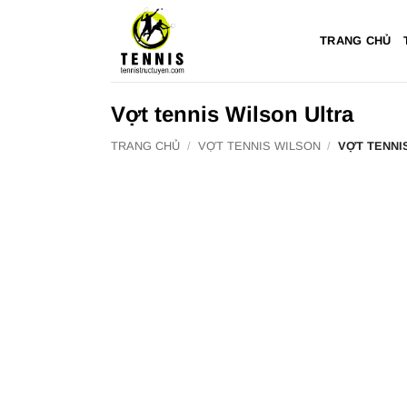
Bỏ
qua
TRANG CHỦ
nội
dung
Vợt tennis Wilson Ultra
TRANG CHỦ
/
VỢT TENNIS WILSON
/
VỢT TENNI