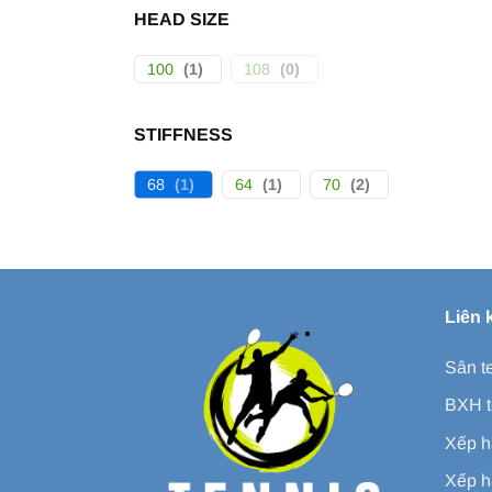
HEAD SIZE
100
(
1
)
108
(
0
)
STIFFNESS
68
(
1
)
64
(
1
)
70
(
2
)
Liên 
Sân t
BXH t
Xếp h
Xếp h