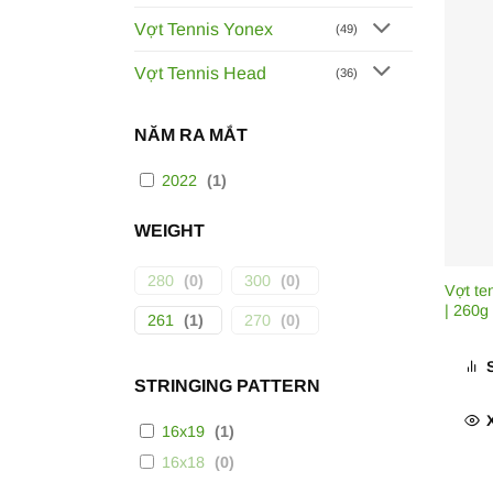
thế h
Vợt Tennis Yonex
chứng
(49)
Vợt Tennis Head
(36)
Dành c
NĂM RA MẮT
2022
(
1
)
WEIGHT
280
(
0
)
300
(
0
)
Vợt te
| 260g
261
(
1
)
270
(
0
)
STRINGING PATTERN
16x19
(
1
)
16x18
(
0
)