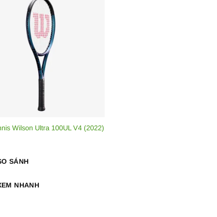
ệ mới đã được các tay vợt nổi tiếng như Maria Sakkari, Borna 
 thực.
ho tất cả người chơi đang tìm kiếm vẻ đẹp tới từ sức mạnh, Ul
nnis Wilson Ultra 100UL V4 (2022)
SO SÁNH
XEM NHANH