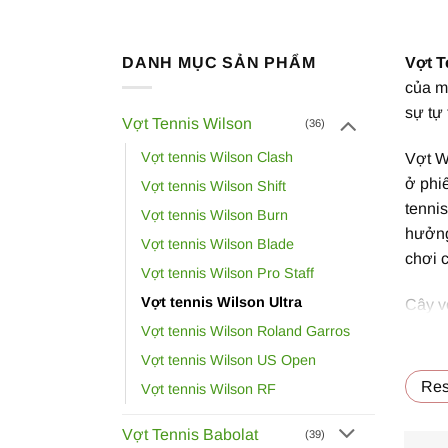
DANH MỤC SẢN PHẨM
Vợt T
của m
sự tự 
Vợt Tennis Wilson
(36)
Vợt tennis Wilson Clash
Vợt W
ở phi
Vợt tennis Wilson Shift
tenni
Vợt tennis Wilson Burn
hưởng 
Vợt tennis Wilson Blade
chơi 
Vợt tennis Wilson Pro Staff
Vợt tennis Wilson Ultra
Cây vợ
mái hơ
Vợt tennis Wilson Roland Garros
đẹp th
Vợt tennis Wilson US Open
Res
Vợt tennis Wilson RF
Tất c
đều đ
Vợt Tennis Babolat
(39)