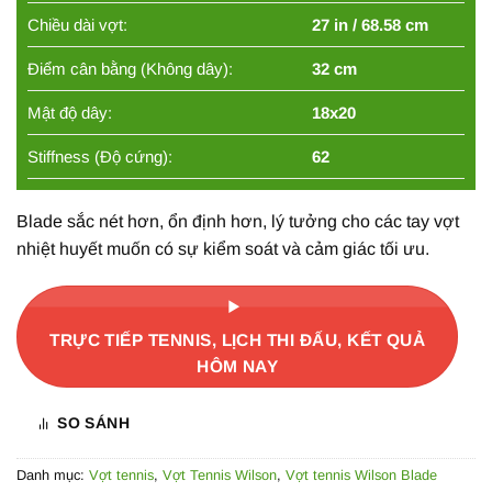
Chiều dài vợt:
27 in / 68.58 cm
Điểm cân bằng (Không dây):
32 cm
Mật độ dây:
18x20
Stiffness (Độ cứng):
62
Blade sắc nét hơn, ổn định hơn, lý tưởng cho các tay vợt
nhiệt huyết muốn có sự kiểm soát và cảm giác tối ưu.
TRỰC TIẾP TENNIS, LỊCH THI ĐẤU, KẾT QUẢ
HÔM NAY
SO SÁNH
Danh mục:
Vợt tennis
,
Vợt Tennis Wilson
,
Vợt tennis Wilson Blade