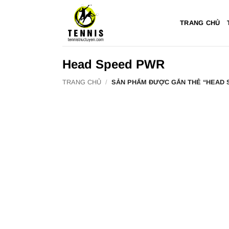
Bỏ
qua
TRANG CHỦ
nội
dung
Head Speed PWR
TRANG CHỦ
/
SẢN PHẨM ĐƯỢC GẮN THẺ “HEAD 