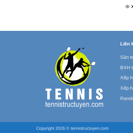
Liên 
Sân t
BXH t
Xếp h
Xếp h
Rando
Copyright 2026 ©
tennistructuyen.com