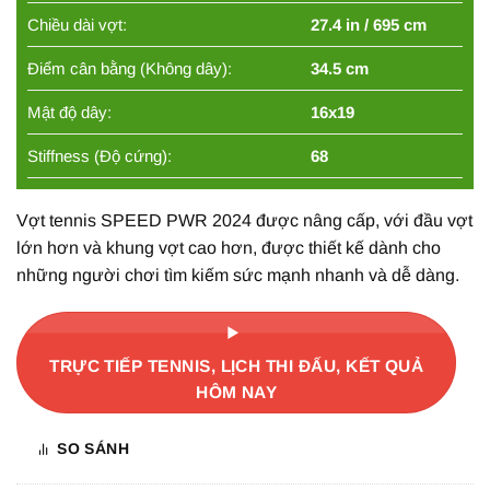
Chiều dài vợt:
27.4 in / 695 cm
Điểm cân bằng (Không dây):
34.5 cm
Mật độ dây:
16x19
Stiffness (Độ cứng):
68
Vợt tennis SPEED PWR 2024 được nâng cấp, với đầu vợt
lớn hơn và khung vợt cao hơn, được thiết kế dành cho
những người chơi tìm kiếm sức mạnh nhanh và dễ dàng.
TRỰC TIẾP TENNIS, LỊCH THI ĐẤU, KẾT QUẢ
HÔM NAY
SO SÁNH