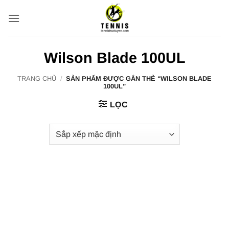
Bỏ
qua
nội
dung
Wilson Blade 100UL
TRANG CHỦ
/
SẢN PHẨM ĐƯỢC GẮN THẺ “WILSON BLADE
100UL”
LỌC