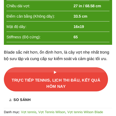
Chiều dài vợt:
27 in / 68.58 cm
Điểm cân bằng (Không dây):
33.5 cm
Mật độ dây:
16x19
Stiffness (Độ cứng):
65
Blade sắc nét hơn, ổn định hơn, là cây vợt nhẹ nhất trong
bộ sưu tập và cung cấp sự kiểm soát và cảm giác tối ưu.
TRỰC TIẾP TENNIS, LỊCH THI ĐẤU, KẾT QUẢ
HÔM NAY
SO SÁNH
Danh mục:
Vợt tennis
,
Vợt Tennis Wilson
,
Vợt tennis Wilson Blade