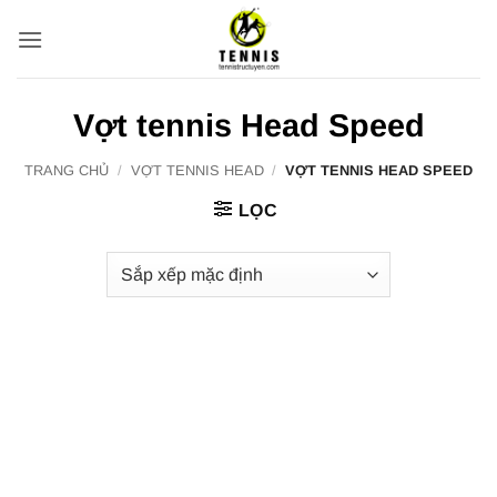
Bỏ
qua
nội
dung
Vợt tennis Head Speed
TRANG CHỦ
/
VỢT TENNIS HEAD
/
VỢT TENNIS HEAD SPEED
LỌC