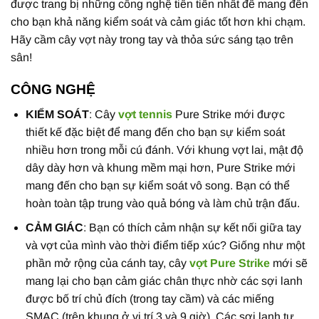
được trang bị những công nghệ tiên tiến nhất để mang đến
cho bạn khả năng kiểm soát và cảm giác tốt hơn khi chạm.
Hãy cầm cây vợt này trong tay và thỏa sức sáng tạo trên
sân!
CÔNG NGHỆ
KIỂM SOÁT
: Cây
vợt tennis
Pure Strike mới được
thiết kế đặc biệt để mang đến cho bạn sự kiểm soát
nhiều hơn trong mỗi cú đánh. Với khung vợt lai, mật độ
dây dày hơn và khung mềm mại hơn, Pure Strike mới
mang đến cho bạn sự kiểm soát vô song. Bạn có thể
hoàn toàn tập trung vào quả bóng và làm chủ trận đấu.
CẢM GIÁC
: Bạn có thích cảm nhận sự kết nối giữa tay
và vợt của mình vào thời điểm tiếp xúc? Giống như một
phần mở rộng của cánh tay, cây
vợt Pure Strike
mới sẽ
mang lại cho bạn cảm giác chân thực nhờ các sợi lanh
được bố trí chủ đích (trong tay cầm) và các miếng
SMAC (trên khung ở vị trí 3 và 9 giờ). Các sợi lanh tự