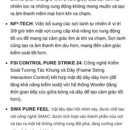
nhiên lọc ra những rung động không mong muốn và tạo
ra âm thanh mềm mại hơn khi va chạm.
NF²-TECH
: Việc bổ sung các sợi lanh tự nhiên ở vị trí
3/9 giờ trên mặt vợt cung cấp khả năng lọc rung động
tối ưu để mang lại cảm giác êm ái khi va chạm. Sợi lanh
cũng tạo ra âm thanh êm dịu hơn, mang đến cảm giác
kiểm soát tốt hơn.
FSI CONTROL PURE STRIKE 24
: Công nghệ Kiểm
Soát Tương Tác Khung và Dây (Frame String
Interaction Control) kết hợp mật độ dây dày hơn (để
tăng khả năng kiểm soát) với hệ thống Woofer (tăng
thời gian tiếp xúc giữa bóng và dây để tạo cảm giác tốt
hơn).
SWX PURE FEEL
: Vật liệu đàn hồi nhớt này, được chế tạo
với công nghệ SMAC, được tích hợp vào thành phần của vợt
và tạo ra một hệ thống chống rung đột phá, tăng cường cảm