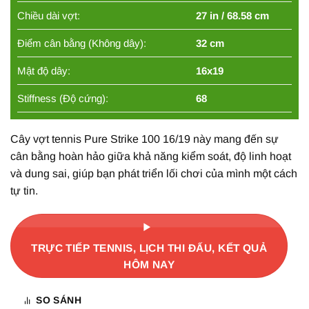
Chiều dài vợt:
27 in / 68.58 cm
Điểm cân bằng (Không dây):
32 cm
Mật độ dây:
16x19
Stiffness (Độ cứng):
68
Cây vợt tennis Pure Strike 100 16/19 này mang đến sự
cân bằng hoàn hảo giữa khả năng kiểm soát, độ linh hoạt
và dung sai, giúp bạn phát triển lối chơi của mình một cách
tự tin.
TRỰC TIẾP TENNIS, LỊCH THI ĐẤU, KẾT QUẢ
HÔM NAY
SO SÁNH