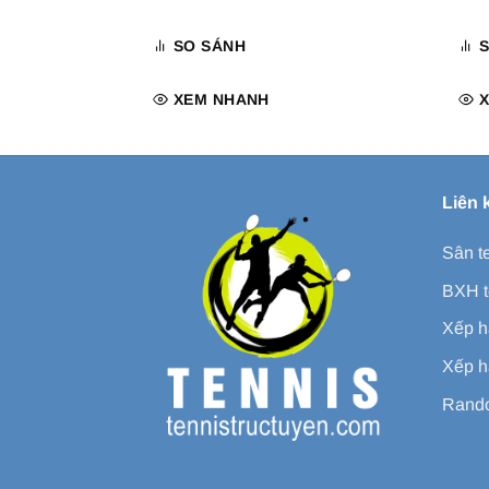
SO SÁNH
XEM NHANH
Liên 
Sân t
BXH t
Xếp h
Xếp h
Rando