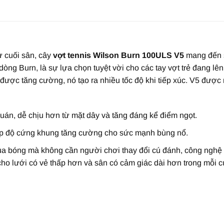
 cuối sân, cây
vợt tennis Wilson Burn 100ULS V5
mang đến 
dòng Burn, là sự lựa chọn tuyệt vời cho các tay vợt trẻ đang l
được tăng cường, nó tạo ra nhiều tốc độ khi tiếp xúc. V5 được
uán, dễ chịu hơn từ mặt dây và tăng đáng kể điểm ngọt.
cấp độ cứng khung tăng cường cho sức mạnh bùng nổ.
ủa bóng mà không cần người chơi thay đổi cú đánh, công nghệ
cho lưới có vẻ thấp hơn và sân có cảm giác dài hơn trong mỗi c