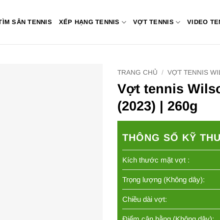
TÌM SÂN TENNIS
XẾP HẠNG TENNIS
VỢT TENNIS
VIDEO TE
TRANG CHỦ
/
VỢT TENNIS W
Vợt tennis Wil
(2023) | 260g
THÔNG SỐ KỸ TH
Kích thước mặt vợt :
Trọng lượng (Không dây):
Chiều dài vợt:
Điểm cân bằng (Không dây):