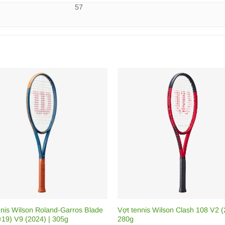
57
nnis Wilson Roland-Garros Blade
Vợt tennis Wilson Clash 108 V2 (
×19) V9 (2024) | 305g
280g