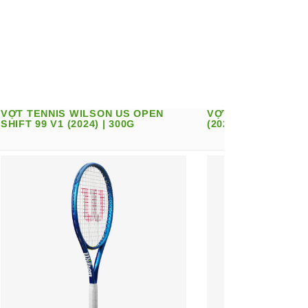
VỢT TENNIS WILSON US OPEN
VỢT TENNIS WILSO
SHIFT 99 V1 (2024) | 300G
(2023) | 300G