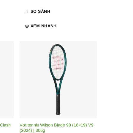
SO SÁNH
XEM NHANH
 Clash
Vợt tennis Wilson Blade 98 (16×19) V9
(2024) | 305g