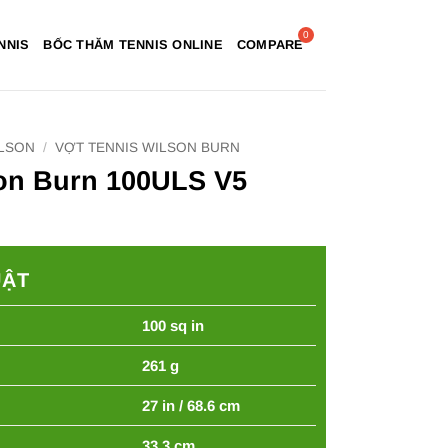
NNIS
BỐC THĂM TENNIS ONLINE
COMPARE
ILSON
/
VỢT TENNIS WILSON BURN
son Burn 100ULS V5
UẬT
100 sq in
261 g
27 in / 68.6 cm
33.3 cm