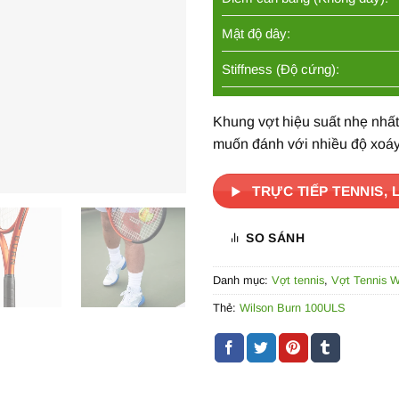
Mật độ dây:
Stiffness (Độ cứng):
Khung vợt hiệu suất nhẹ nhất
muốn đánh với nhiều độ xoá
TRỰC TIẾP TENNIS, 
SO SÁNH
Danh mục:
Vợt tennis
,
Vợt Tennis W
Thẻ:
Wilson Burn 100ULS