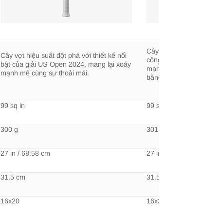
Cây vợt mang tới hiệu
Cây vợt hiệu suất đột phá với thiết kế nổi
công nghệ uốn hiện đại
bật của giải US Open 2024, mang lại xoáy
mạnh với độ thoải mái
mạnh mẽ cùng sự thoải mái.
bằng.
99 sq in
99 sq in
300 g
301 g
27 in / 68.58 cm
27 in / 68.58 cm
31.5 cm
31.5 cm
16x20
16x20