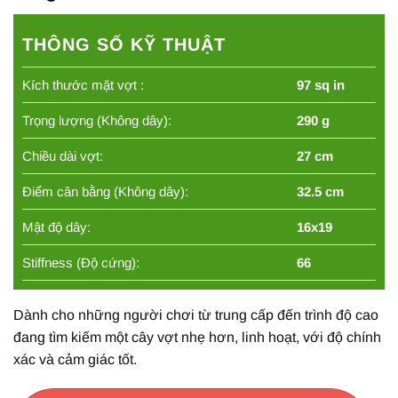
THÔNG SỐ KỸ THUẬT
Kích thước mặt vợt :
97 sq in
Trọng lượng (Không dây):
290 g
Chiều dài vợt:
27 cm
Điểm cân bằng (Không dây):
32.5 cm
Mật độ dây:
16x19
Stiffness (Độ cứng):
66
Dành cho những người chơi từ trung cấp đến trình độ cao
đang tìm kiếm một cây vợt nhẹ hơn, linh hoạt, với độ chính
xác và cảm giác tốt.