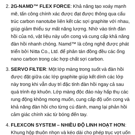
2G-NAMD™ FLEX FORCE
: Khả năng tạo xoáy mạnh
mẽ, tấn công chính xác được đạt được thông qua cấu
trúc carbon nanotube liên kết các sợi graphite với nhau,
giúp giảm thiểu sự mất năng lượng. Nhờ vào tính đàn
hồi của nó, vật liệu này uốn cong và cung cấp khả năng
đàn hồi nhanh chóng. Namd™ là công nghệ được phát
triển bởi Nitta Co., Ltd. để phân tán đồng đều các ống
nano carbon trong các hợp chất sợi carbon.
SERVO FILTER
: Một lớp màng trong suốt và đàn hồi
được đặt giữa các lớp graphite giúp kết dính các lớp
này trong khi vẫn duy trì đặc tính đàn hồi ngay cả sau
quá trình ép khuôn. Lớp màng độc đáo này hấp thụ các
rung động không mong muốn, cung cấp độ uốn cong và
khả năng đàn hồi cho từng cú đánh, mang lại phản hồi
cảm giác chính xác từ bóng đến tay.
FLEXCON SYSTEM – NHIỀU ĐỘ LINH HOẠT HƠN
:
Khung hộp thuôn nhọn và kéo dài cho phép trục vợt uốn