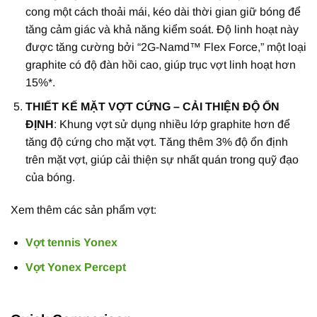
cong một cách thoải mái, kéo dài thời gian giữ bóng để
tăng cảm giác và khả năng kiểm soát. Độ linh hoạt này
được tăng cường bởi “2G-Namd™ Flex Force,” một loại
graphite có độ đàn hồi cao, giúp trục vợt linh hoạt hơn
15%*.
THIẾT KẾ MẶT VỢT CỨNG – CẢI THIỆN ĐỘ ỔN
ĐỊNH
: Khung vợt sử dụng nhiều lớp graphite hơn để
tăng độ cứng cho mặt vợt. Tăng thêm 3% độ ổn định
trên mặt vợt, giúp cải thiện sự nhất quán trong quỹ đạo
của bóng.
Xem thêm các sản phẩm vợt:
Vợt tennis Yonex
Vợt Yonex Percept