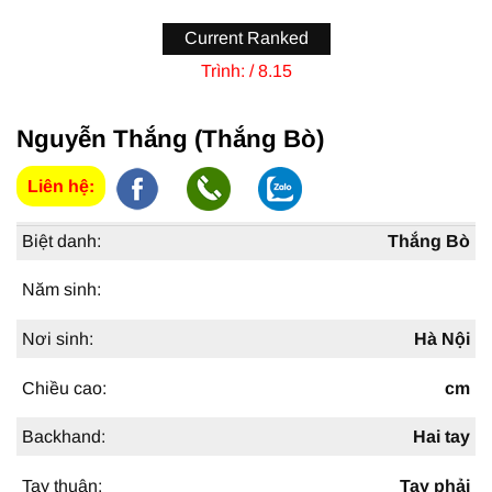
Current Ranked
Trình:
/ 8.15
Nguyễn Thắng (Thắng Bò)
Liên hệ:
Biệt danh:
Thắng Bò
Năm sinh:
Nơi sinh:
Hà Nội
Chiều cao:
cm
Backhand:
Hai tay
Tay thuận:
Tay phải