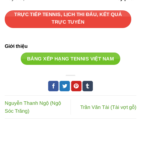
TRỰC TIẾP TENNIS, LỊCH THI ĐẤU, KẾT QUẢ
TRỰC TUYẾN
Giới thiệu
BẢNG XẾP HẠNG TENNIS VIỆT NAM
Nguyễn Thanh Ngộ (Ngộ
Trần Văn Tài (Tài vợt gỗ)
Sóc Trăng)