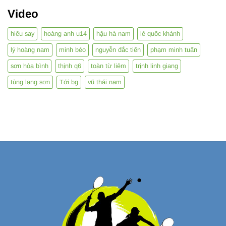
Video
hiếu say
hoàng anh u14
hậu hà nam
lê quốc khánh
lý hoàng nam
minh béo
nguyễn đắc tiến
phạm minh tuấn
sơn hòa bình
thịnh q6
toàn từ liêm
trịnh linh giang
tùng lạng sơn
Tới bg
vũ thái nam