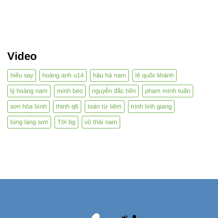
Video
hiếu say
hoàng anh u14
hậu hà nam
lê quốc khánh
lý hoàng nam
minh béo
nguyễn đắc tiến
phạm minh tuấn
sơn hòa bình
thịnh q6
toàn từ liêm
trịnh linh giang
tùng lạng sơn
Tới bg
vũ thái nam