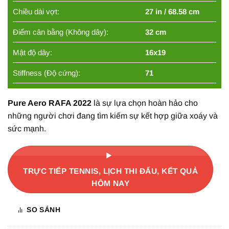
Chiều dài vợt:
27 in / 68.58 cm
Điểm cân bằng (Không dây):
32 cm
Mật độ dây:
16x19
Stiffness (Độ cứng):
71
Pure Aero RAFA 2022
là sự lựa chọn hoàn hảo cho
những người chơi đang tìm kiếm sự kết hợp giữa xoáy và
sức mạnh.
TRỰC TIẾP TENNIS, LỊCH THI ĐẤU, KẾT QUẢ
HÔM NAY
SO SÁNH