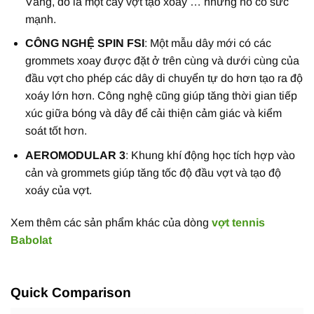
Vâng, đó là một cây vợt tạo xoáy … nhưng nó có sức
mạnh.
CÔNG NGHỆ SPIN FSI
: Một mẫu dây mới có các
grommets xoay được đặt ở trên cùng và dưới cùng của
đầu vợt cho phép các dây di chuyển tự do hơn tạo ra độ
xoáy lớn hơn. Công nghệ cũng giúp tăng thời gian tiếp
xúc giữa bóng và dây để cải thiện cảm giác và kiểm
soát tốt hơn.
AEROMODULAR 3
: Khung khí động học tích hợp vào
cản và grommets giúp tăng tốc độ đầu vợt và tạo độ
xoáy của vợt.
Xem thêm các sản phẩm khác của dòng
vợt tennis
Babolat
Quick Comparison