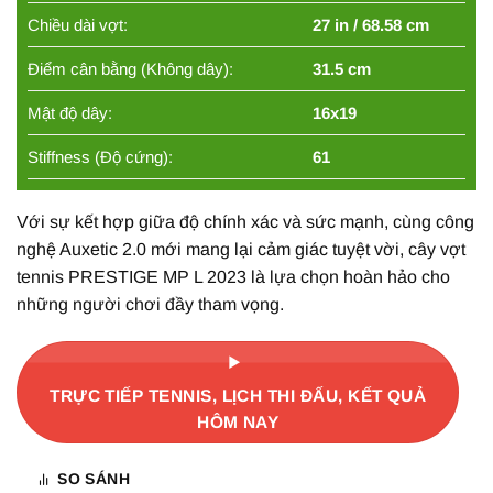
Chiều dài vợt:
27 in / 68.58 cm
Điểm cân bằng (Không dây):
31.5 cm
Mật độ dây:
16x19
Stiffness (Độ cứng):
61
Với sự kết hợp giữa độ chính xác và sức mạnh, cùng công
nghệ Auxetic 2.0 mới mang lại cảm giác tuyệt vời, cây vợt
tennis PRESTIGE MP L 2023 là lựa chọn hoàn hảo cho
những người chơi đầy tham vọng.
TRỰC TIẾP TENNIS, LỊCH THI ĐẤU, KẾT QUẢ
HÔM NAY
SO SÁNH