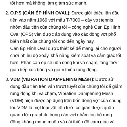
tốt hơn mà không làm giảm sức mạnh.
O.P.S (CÁN ÉP HÌNH OVAL)
: Được giới thiệu lần đầu
tiên vào năm 1969 với mẫu T-7000 – cây vợt tennis
nhôm đầu tiên của chúng tôi – công nghệ Cán Ép Hình
Oval (OPS) vẫn được áp dụng vào các dòng vợt phổ
biến nhất của chúng tôi cho đến ngày nay.
Cán Ép Hình Oval được thiết kế để mang lại cho người
chơi nhiều độ xoáy, khả năng kiểm soát và cảm giác tốt
hơn. Phần cán ép sẽ uốn cong khi va chạm, tăng thời
gian tiếp xúc bóng và giảm thiểu rung động.
VDM (VIBRATION DAMPENING MESH)
: Được sử
dụng đầu tiên trên ván trượt tuyết của chúng tôi để giảm
rung động khi va chạm, Vibration Dampening Mesh
(VDM) hiện được áp dụng trên bốn dòng vợt của chúng
tôi. VDM là một loại vật liệu lưới co giãn được quấn
quanh lớp graphite trong cán vợt nhằm lọc bỏ rung
động không mong muốn và cải thiện độ cảm giác và