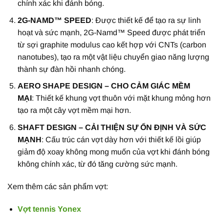
chính xác khi đánh bóng.
2G-NAMD™ SPEED
: Được thiết kế để tạo ra sự linh
hoạt và sức mạnh, 2G-Namd™ Speed được phát triển
từ sợi graphite modulus cao kết hợp với CNTs (carbon
nanotubes), tạo ra một vật liệu chuyển giao năng lượng
thành sự đàn hồi nhanh chóng.
AERO SHAPE DESIGN – CHO CẢM GIÁC MỀM
MẠI
: Thiết kế khung vợt thuôn với mặt khung mỏng hơn
tạo ra một cây vợt mềm mại hơn.
SHAFT DESIGN – CẢI THIỆN SỰ ỔN ĐỊNH VÀ SỨC
MẠNH
: Cấu trúc cán vợt dày hơn với thiết kế lồi giúp
giảm độ xoay không mong muốn của vợt khi đánh bóng
không chính xác, từ đó tăng cường sức mạnh.
Xem thêm các sản phẩm vợt:
Vợt tennis Yonex