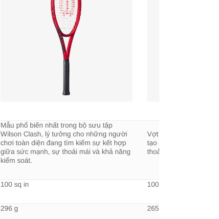
Mẫu phổ biến nhất trong bộ sưu tập
Wilson Clash, lý tưởng cho những người
Vợt siêu nhẹ, ôm sát c
chơi toàn diện đang tìm kiếm sự kết hợp
tạo lực cũng như khả 
giữa sức mạnh, sự thoải mái và khả năng
thoải mái.
kiểm soát.
100 sq in
100 sq in
296 g
265 g