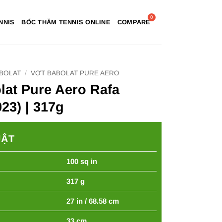
NNIS
BỐC THĂM TENNIS ONLINE
COMPARE
ABOLAT
/
VỢT BABOLAT PURE AERO
lat Pure Aero Rafa
23) | 317g
UẬT
100 sq in
317 g
27 in / 68.58 cm
33 cm