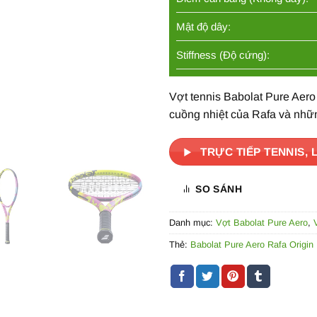
Mật độ dây:
Stiffness (Độ cứng):
Vợt tennis Babolat Pure Aer
cuồng nhiệt của Rafa và nhữ
TRỰC TIẾP TENNIS, 
SO SÁNH
Danh mục:
Vợt Babolat Pure Aero
,
Thẻ:
Babolat Pure Aero Rafa Origin