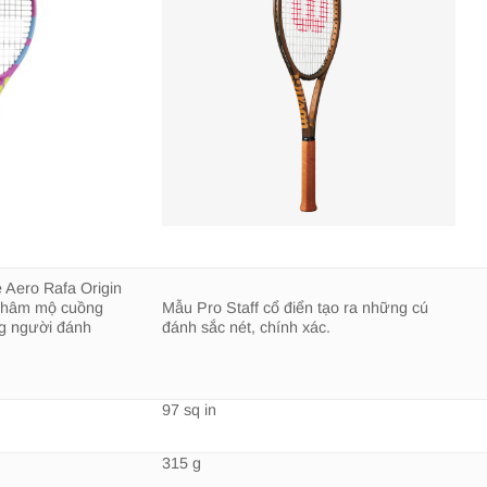
e Aero Rafa Origin
Mẫu Pro Staff cổ điển tạo ra những cú
 hâm mộ cuồng
đánh sắc nét, chính xác.
ng người đánh
97 sq in
315 g