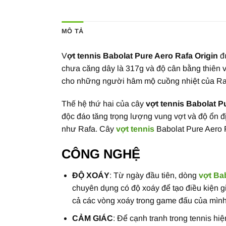
MÔ TẢ
V
ợt tennis Babolat Pure Aero Rafa Origin
đư
chưa căng dây là 317g và độ cân bằng thiên v
cho những người hâm mộ cuồng nhiệt của Ra
Thế hệ thứ hai của cây
vợt tennis Babolat P
độc đáo tăng trọng lượng vung vợt và độ ổn 
như Rafa. Cây
vợt tennis
Babolat Pure Aero R
CÔNG NGHỆ
ĐỘ XOÁY
: Từ ngày đầu tiên, dòng
vợt Ba
chuyên dụng có độ xoáy để tạo điều kiện gi
cả các vòng xoáy trong game đấu của mình
CẢM GIÁC
: Để cạnh tranh trong tennis h