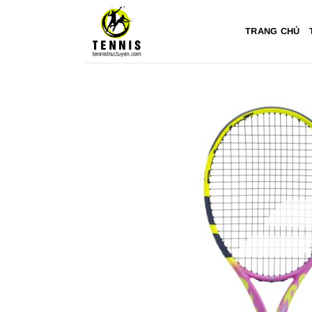
Bỏ
qua
TRANG CHỦ
nội
dung