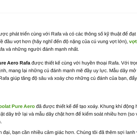
ợc phát triển cùng với Rafa và có các thông số kỹ thuật để đạt 
ề đầu vợt hơn (hãy nghĩ đến độ nặng của cú vung vợt lớn),
vợt
fa và những người đánh mạnh nhất.
ure Aero Rafa
được thiết kế cùng với huyền thoại Rafa. Với tr
định, mang lại những cú đánh mạnh mẽ đầy uy lực. Mẫu dây mở
afa giúp tăng độ sâu và xoáy cho những cú đánh của bạn, đẩy đ
bolat Pure Aero
đã được thiết kế để tạo xoáy. Khung khí động
ật dây trở lại và mẫu dây chặt hơn để kiểm soát nhiều hơn (so 
.
iện đại, bạn cần nhiều cảm giác hơn. Chúng tôi đã thêm sợi lan