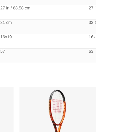
27 in / 68.58 cm
27 in / 68.58 cm
31 cm
33.1 cm
16x19
16x19
57
63