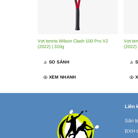
Vợt tennis Wilson Clash 100 Pro V2
Vợt te
(2022) | 310g
(2022)
SO SÁNH
XEM NHANH
Liên 
Sân t
BXH t